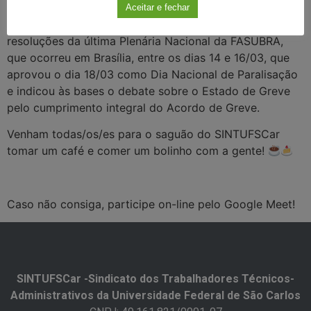
Aceitar e fechar
Na oportunidade, vamos debater e deliberar sobre as
resoluções da última Plenária Nacional da FASUBRA,
que ocorreu em Brasília, entre os dias 14 e 16/03, que
aprovou o dia 18/03 como Dia Nacional de Paralisação
e indicou às bases o debate sobre o Estado de Greve
pelo cumprimento integral do Acordo de Greve.
Venham todas/os/es para o saguão do SINTUFSCar
tomar um café e comer um bolinho com a gente!
Caso não consiga, participe on-line pelo Google Meet!
SINTUFSCar -Sindicato dos Trabalhadores Técnicos-
Administrativos da Universidade Federal de São Carlos​