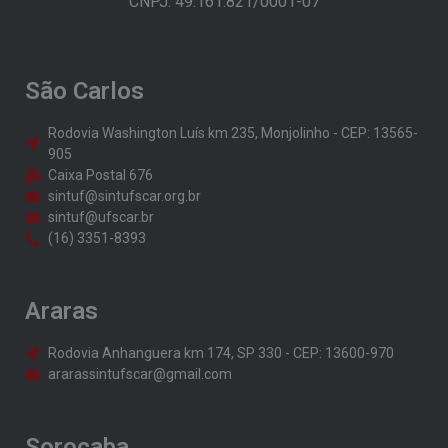
CNPJ: 49.161.821/0001-07
São Carlos
Rodovia Washington Luís km 235, Monjolinho - CEP: 13565-
905
Caixa Postal 676
sintuf@sintufscar.org.br
sintuf@ufscar.br
(16) 3351-8393
Araras
Rodovia Anhanguera km 174, SP 330 - CEP: 13600-970
ararassintufscar@gmail.com
Sorocaba