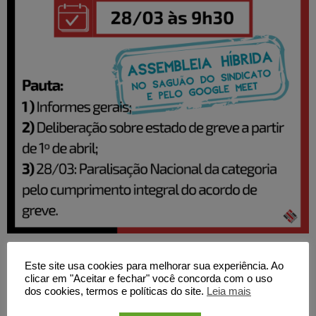
Este site usa cookies para melhorar sua experiência. Ao
Nesta sexta-feira, dia 28 de março, às 09h30,
clicar em "Aceitar e fechar" você concorda com o uso
dos cookies, termos e políticas do site.
Leia mais
convidamos a todas/os/es para participarem da
Assembleia Geral dos TAEs da UFSCar.