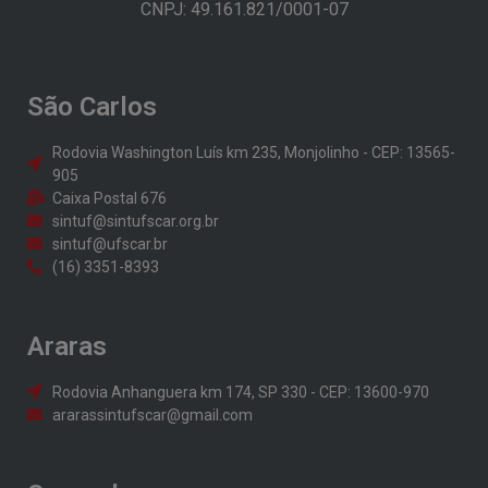
CNPJ: 49.161.821/0001-07
São Carlos
Rodovia Washington Luís km 235, Monjolinho - CEP: 13565-
905
Caixa Postal 676
sintuf@sintufscar.org.br
sintuf@ufscar.br
(16) 3351-8393
Araras
Rodovia Anhanguera km 174, SP 330 - CEP: 13600-970
ararassintufscar@gmail.com