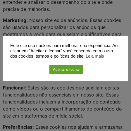
entender e analisar o desempenho do site e onde
precisa de melhorias.
Marketing:
Nosso site exibe anúncios. Esses cookies
são usados para personalizar os anúncios que
mostramos a você para que sejam significativos para
você. Esses cookies também nos ajudam a acompanhar
Este site usa cookies para melhorar sua experiência. Ao
a eficiência dessas campanhas publicitárias. As
clicar em "Aceitar e fechar" você concorda com o uso
informações armazenadas nesses cookies também
dos cookies, termos e políticas do site.
Leia mais
podem ser usadas por provedores de anúncios de
terceiros para exibir anúncios em outros sites no
Aceitar e fechar
navegador também.
Funcional:
Estes são os cookies que auxiliam certas
funcionalidades não essenciais em nosso site. Essas
funcionalidades incluem a incorporação de conteúdo
como vídeos ou o compartilhamento de conteúdo do
site em plataformas de mídia social.
Preferências:
Esses cookies nos ajudam a armazenar