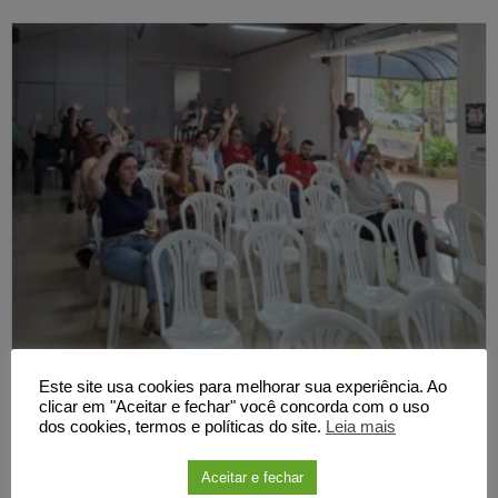
Este site usa cookies para melhorar sua experiência. Ao
clicar em "Aceitar e fechar" você concorda com o uso
Relato sobre a construção da
dos cookies, termos e políticas do site.
Leia mais
regulamentação do PL do RSC e
deliberações da assembleia geral
Aceitar e fechar
Leia mais