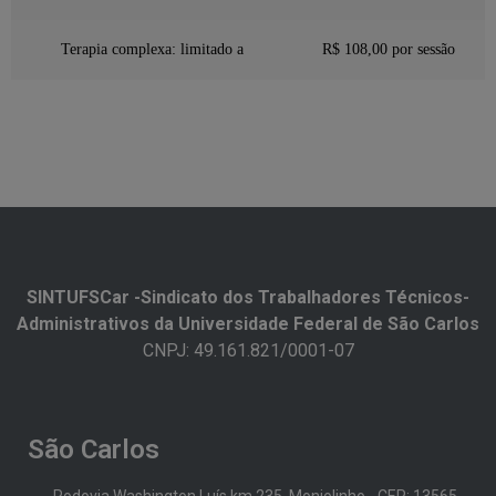
Terapia complexa: limitado a
R$ 108,00 por sessão
SINTUFSCar -Sindicato dos Trabalhadores Técnicos-
Administrativos da Universidade Federal de São Carlos​
CNPJ: 49.161.821/0001-07
São Carlos
Rodovia Washington Luís km 235, Monjolinho - CEP: 13565-