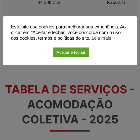
44 a 48 anos
R$ 260,71
49 a 53 anos
R$ 326,51
Este site usa cookies para melhorar sua experiência. Ao
clicar em "Aceitar e fechar" você concorda com o uso
54 a 58 anos
R$ 443,54
dos cookies, termos e políticas do site.
Leia mais
Aceitar e fechar
59 anos ou mais
R$ 623,21
TABELA DE SERVIÇOS
-
ACOMODAÇÃO
COLETIVA - 2025