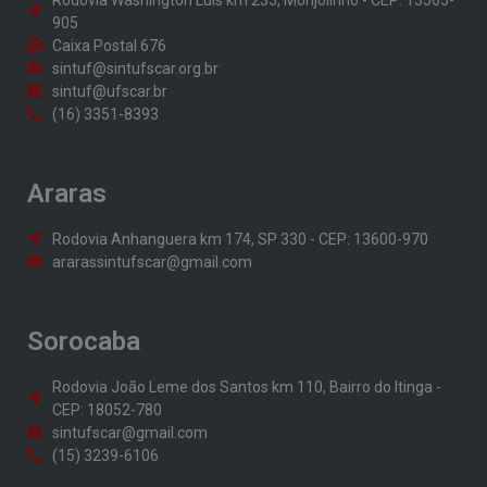
905
Caixa Postal 676
sintuf@sintufscar.org.br
sintuf@ufscar.br
(16) 3351-8393
Araras
Rodovia Anhanguera km 174, SP 330 - CEP: 13600-970
ararassintufscar@gmail.com
Sorocaba
Rodovia João Leme dos Santos km 110, Bairro do Itinga -
CEP: 18052-780
sintufscar@gmail.com
(15) 3239-6106