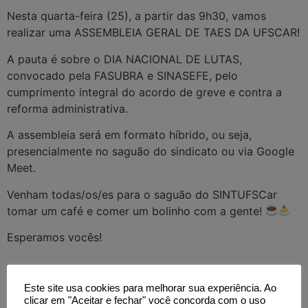
Nesta quarta-feira (25), a partir das 9h30, vamos
realizar uma ASSEMBLEIA GERAL DE TAES DA UFSCAR!
A pauta é sobre o DIA NACIONAL DE LUTAS,
convocado pela FASUBRA e SINASEFE, pelo
cumprimento integral do acordo de greve e contra a
reforma administrativa.
A assembleia será em formato híbrido, ou seja,
presencialmente no saguão do sindicato ou via Google
Meet.
Venham todas/os/es para o saguão do SINTUFSCar
tomar um café e comer um bolinho com a gente!
Esperamos vocês!
Este site usa cookies para melhorar sua experiência. Ao
clicar em "Aceitar e fechar" você concorda com o uso