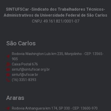
SINTUFSCar -Sindicato dos Trabalhadores Técnicos-
Administrativos da Universidade Federal de São Carlos​
CNPJ: 49.161.821/0001-07
São Carlos
Rodovia Washington Luís km 235, Monjolinho - CEP: 13565-
905
Caixa Postal 676
sintuf@sintufscar.org.br
sintuf@ufscar.br
(16) 3351-8393
Araras
Rodovia Anhanguera km 174, SP 330 - CEP: 13600-970