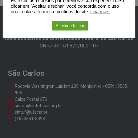
Este site usa cookies para melhorar sua experiência. Ao
clicar em "Aceitar e fechar" você concorda com o uso
dos cookies, termos e políticas do site.
Leia mais
Aceitar e fechar
SINTUFSCar -Sindicato dos Trabalhadores Técnicos-
Administrativos da Universidade Federal de São Carlos​
CNPJ: 49.161.821/0001-07
São Carlos
Rodovia Washington Luís km 235, Monjolinho - CEP: 13565-
905
Caixa Postal 676
sintuf@sintufscar.org.br
sintuf@ufscar.br
(16) 3351-8393