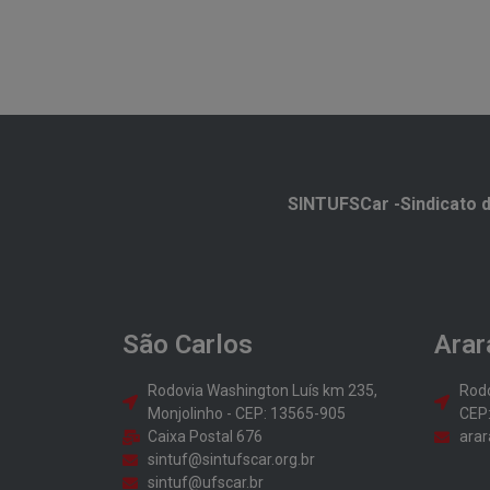
SINTUFSCar -Sindicato d
São Carlos
Arar
Rodovia Washington Luís km 235,
Rodo
Monjolinho - CEP: 13565-905
CEP
Caixa Postal 676
arar
sintuf@sintufscar.org.br
sintuf@ufscar.br