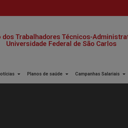
a
o dos Trabalhadores Técnicos-Administra
Universidade Federal de São Carlos​
otícias
Planos de saúde
Campanhas Salariais