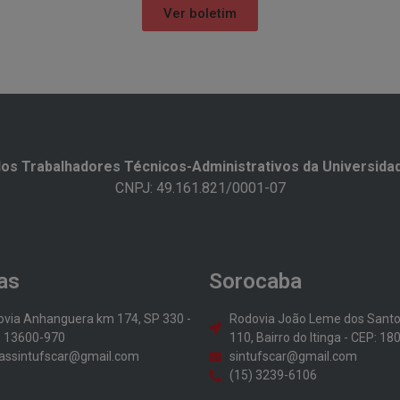
Ver boletim
os Trabalhadores Técnicos-Administrativos da Universidad
CNPJ: 49.161.821/0001-07
as
Sorocaba
via Anhanguera km 174, SP 330 -
Rodovia João Leme dos Sant
: 13600-970
110, Bairro do Itinga - CEP: 1
assintufscar@gmail.com
sintufscar@gmail.com
(15) 3239-6106