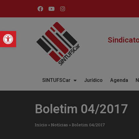
Barra de Ferramentas Abert
Sindicat
SINTUFSCar
Jurídico
Agenda
N
Boletim 04/2017
Início
»
Notícias
»
Boletim 04/2017