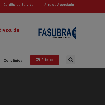
Cartilha do Servidor
Área do Associado
tivos da
Filie-se
Convênios