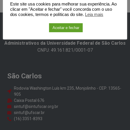
Este site usa cookies para melhorar sua experiência. Ao
clicar em "Aceitar e fechar" você concorda com o uso
dos cookies, termos e políticas do site.
Leia mais
Aceitar e fechar
SINTUFSCar -Sindicato dos Trabalhadores Técnicos-
Administrativos da Universidade Federal de São Carlos​
CNPJ: 49.161.821/0001-07
São Carlos
Rodovia Washington Luís km 235, Monjolinho - CEP: 13565-
905
Caixa Postal 676
sintuf@sintufscar.org.br
sintuf@ufscar.br
(16) 3351-8393