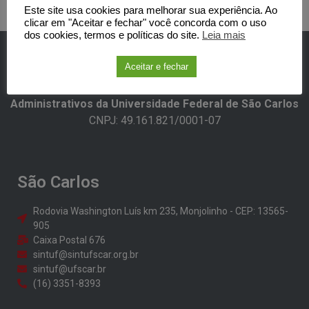
Este site usa cookies para melhorar sua experiência. Ao
clicar em "Aceitar e fechar" você concorda com o uso
dos cookies, termos e políticas do site.
Leia mais
Aceitar e fechar
SINTUFSCar -Sindicato dos Trabalhadores Técnicos-
Administrativos da Universidade Federal de São Carlos​
CNPJ: 49.161.821/0001-07
São Carlos
Rodovia Washington Luís km 235, Monjolinho - CEP: 13565-
905
Caixa Postal 676
sintuf@sintufscar.org.br
sintuf@ufscar.br
(16) 3351-8393