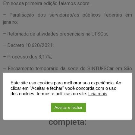
Em nossa primeira edição falamos sobre:
– Paralisação dos servidores/as públicos federais em
janeiro;
– Retomada de atividades presenciais na UFSCar;
– Decreto 10.620/2021;
– Processo dos 3,17%;
– Fechamento temporário da sede do SINTUFSCar em São
Carlos;
Este site usa cookies para melhorar sua experiência. Ao
– Plenária nacional dos Servidores/as Públicos Federais;
clicar em "Aceitar e fechar" você concorda com o uso
dos cookies, termos e políticas do site.
Leia mais
– Dia Nacional da Visibilidade Trans.
Aceitar e fechar
Confira a primeira edição
completa: