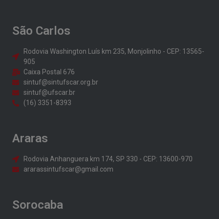
São Carlos
Rodovia Washington Luís km 235, Monjolinho - CEP: 13565-
905
Caixa Postal 676
sintuf@sintufscar.org.br
sintuf@ufscar.br
(16) 3351-8393
Araras
Rodovia Anhanguera km 174, SP 330 - CEP: 13600-970
ararassintufscar@gmail.com
Sorocaba