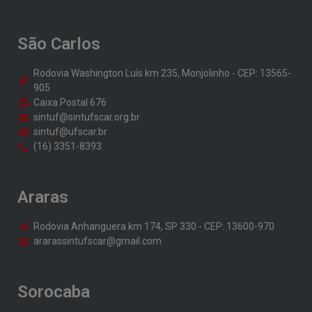
São Carlos
Rodovia Washington Luís km 235, Monjolinho - CEP: 13565-
905
Caixa Postal 676
sintuf@sintufscar.org.br
sintuf@ufscar.br
(16) 3351-8393
Araras
Rodovia Anhanguera km 174, SP 330 - CEP: 13600-970
ararassintufscar@gmail.com
Sorocaba