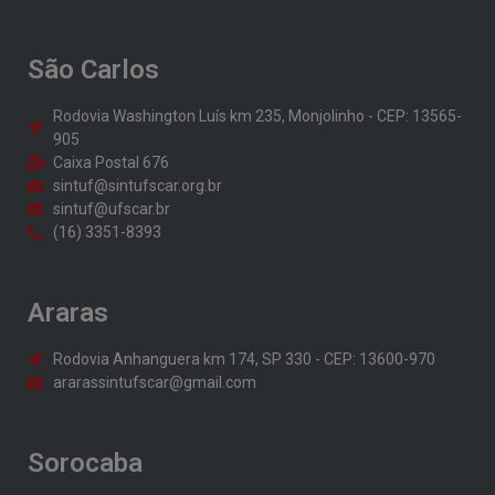
São Carlos
Rodovia Washington Luís km 235, Monjolinho - CEP: 13565-
905
Caixa Postal 676
sintuf@sintufscar.org.br
sintuf@ufscar.br
(16) 3351-8393
Araras
Rodovia Anhanguera km 174, SP 330 - CEP: 13600-970
ararassintufscar@gmail.com
Sorocaba