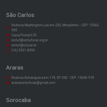
São Carlos
Rodovia Washington Luís km 235, Monjolinho - CEP: 13565-
905
Caixa Postal 676
sintuf@sintufscar.org.br
sintuf@ufscar.br
(16) 3351-8393
Araras
Rodovia Anhanguera km 174, SP 330 - CEP: 13600-970
ararassintufscar@gmail.com
Sorocaba