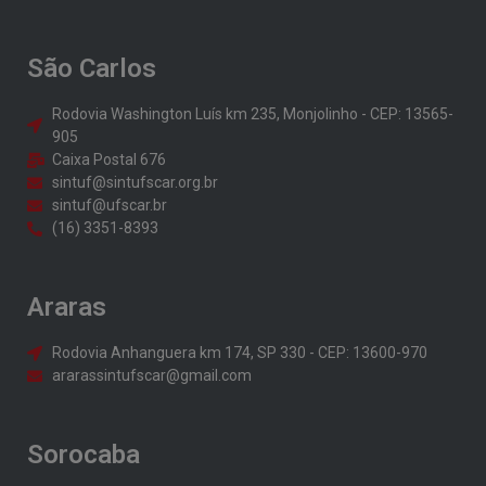
São Carlos
Rodovia Washington Luís km 235, Monjolinho - CEP: 13565-
905
Caixa Postal 676
sintuf@sintufscar.org.br
sintuf@ufscar.br
(16) 3351-8393
Araras
Rodovia Anhanguera km 174, SP 330 - CEP: 13600-970
ararassintufscar@gmail.com
Sorocaba