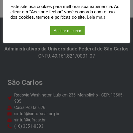
saúde
Este site usa cookies para melhorar sua experiência. Ao
clicar em "Aceitar e fechar" você concorda com o uso
dos cookies, termos e políticas do site.
Leia mais
Aceitar e fechar
SINTUFSCar -Sindicato dos Trabalhadores Técnicos-
Administrativos da Universidade Federal de São Carlos​
CNPJ: 49.161.821/0001-07
São Carlos
Rodovia Washington Luís km 235, Monjolinho - CEP: 13565-
905
Caixa Postal 676
sintuf@sintufscar.org.br
sintuf@ufscar.br
(16) 3351-8393