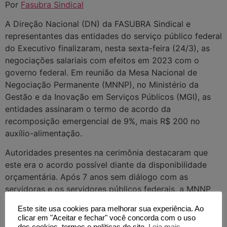
Por
Fasubra Sindical
A Direção Nacional (DN) da FASUBRA Sindical e
representantes das entidades do serviço público federal
do Executivo finalizaram, nesta sexta-feira (24/3), as
negociações salariais com efeitos em 2023 com o
governo federal. Em reunião da Mesa Nacional de
Negociação Permanente (MNNP), no Ministério da
Gestão e da Inovação em Serviços Públicos (MGI), as
entidades assinaram o termo de acordo da
recomposição emergencial de 9%, mais R$ 200 no
auxílio-alimentação.
Autoridades presentes na cerimônia destacaram que
este era o acordo possível diante da disponibilidade
orçamentária. Após 7 anos sem diálogo com as
servidoras e os servidores públicos federais, a MNNP
voltou a funcionar há pouco mais de um mês e espera-
Este site usa cookies para melhorar sua experiência. Ao
se avanços na construção de uma proposta salarial
clicar em "Aceitar e fechar" você concorda com o uso
para 2024, que realmente recupere as perdas salariais