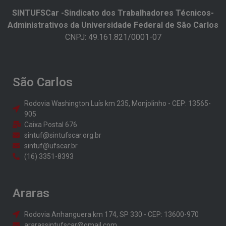
SINTUFSCar -Sindicato dos Trabalhadores Técnicos-
Administrativos da Universidade Federal de São Carlos​
CNPJ: 49.161.821/0001-07
São Carlos
Rodovia Washington Luís km 235, Monjolinho - CEP: 13565-
905
Caixa Postal 676
sintuf@sintufscar.org.br
sintuf@ufscar.br
(16) 3351-8393
Araras
Rodovia Anhanguera km 174, SP 330 - CEP: 13600-970
ararassintufscar@gmail.com