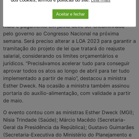
dos cookies, termos e políticas do site.
Leia mais
dos últimos anos.
Aceitar e fechar
A proposta emergencial com efeitos a partir de 1º de
maio e pagamento em junho deve ser encaminhada
pelo governo ao Congresso Nacional na próxima
semana. Será preciso alterar a LOA 2023 para garantir a
tramitação do projeto de lei que tratará do reajuste
salarial, considerando os limites orçamentários e
jurídicos. “Precisávamos acelerar tudo para conseguir
aprovar todos os atos ao longo de abril para ter tudo
implementado a partir de maio”, destacou a ministra
Esther Dweck. Na ocasião a ministra também assinou
portaria do auxílio-alimentação, com validade a partir
de maio.
O evento contou com as ministras Esther Dweck (MGI);
Nísia Trindade (Saúde); Márcio Macêdo (Secretaria-
Geral da Presidência da República); Gustavo Guimarães
(Secretaria-Executiva do Ministério do Planejamento e