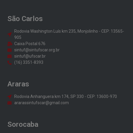
São Carlos
Rodovia Washington Luís km 235, Monjolinho - CEP: 13565-
905
Caixa Postal 676
sintuf@sintufscar.org.br
sintuf@ufscar.br
(16) 3351-8393
Araras
Rodovia Anhanguera km 174, SP 330 - CEP: 13600-970
ararassintufscar@gmail.com
Sorocaba