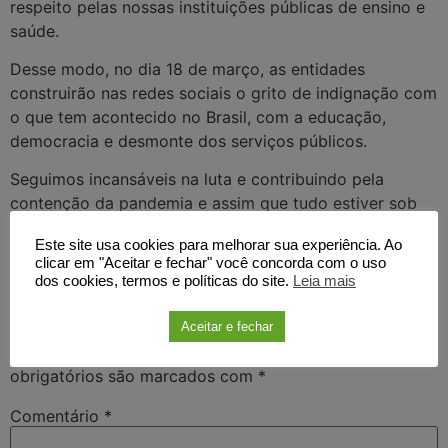
respeito pelas nossas instituições públicas de ensino e
saúde.
Desse modo, no dia 18 de março, as entidades
construirão nas redes sociais o grito de indignação com
o que tem acontecido no Brasil, com a educação,
democracia e desmonte dos serviços públicos.
Seguimos incansáveis na luta e contribuindo pela
contenção da pandemia e assim que tudo estiver sob
controle voltaremos a ocupar as ruas de país.
Este site usa cookies para melhorar sua experiência. Ao
clicar em "Aceitar e fechar" você concorda com o uso
Com a tag
posicionamento
sintufscar
sobre
dos cookies, termos e políticas do site.
Leia mais
Deixe um comentário
Aceitar e fechar
O seu endereço de e-mail não será publicado.
Campos
obrigatórios são marcados com
*
Comentário
*