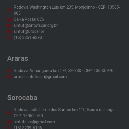
Rodovia Washington Luís km 235, Monjolinho - CEP: 13565-
905
Caixa Postal 676
sintuf@sintufscar.org.br
sintuf@ufscar.br
(16) 3351-8393
Araras
Rodovia Anhanguera km 174, SP 330 - CEP: 13600-970
ararassintufscar@gmail.com
Sorocaba
Rodovia João Leme dos Santos km 110, Bairro do Itinga -
CEP: 18052-780
sintufscar@gmail.com
(15) 3239-6106