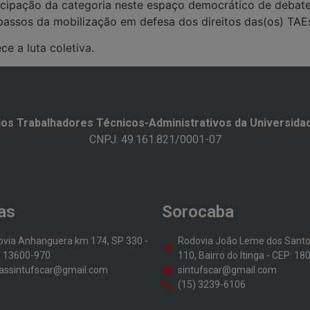
cipação da categoria neste espaço democrático de debate e
 passos da mobilização em defesa dos direitos das(os) TAE
ce a luta coletiva.
os Trabalhadores Técnicos-Administrativos da Universidad
CNPJ: 49.161.821/0001-07
as
Sorocaba
via Anhanguera km 174, SP 330 -
Rodovia João Leme dos Sant
: 13600-970
110, Bairro do Itinga - CEP: 1
assintufscar@gmail.com
sintufscar@gmail.com
(15) 3239-6106