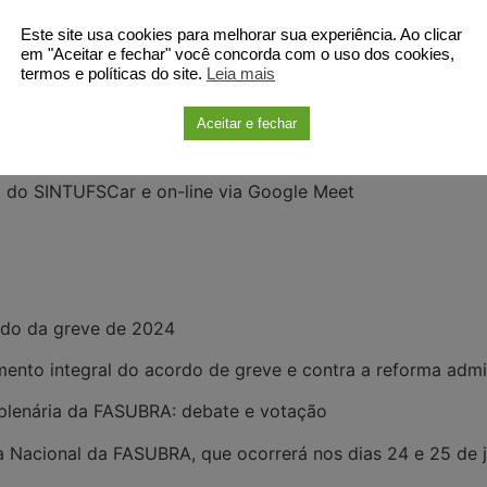
es para a organização e a luta da categoria no próximo p
Este site usa cookies para melhorar sua experiência. Ao clicar
ia
em "Aceitar e fechar" você concorda com o uso dos cookies,
termos e políticas do site.
Leia mais
Aceitar e fechar
o do SINTUFSCar e on-line via Google Meet
rdo da greve de 2024
mento integral do acordo de greve e contra a reforma admi
 plenária da FASUBRA: debate e votação
a Nacional da FASUBRA, que ocorrerá nos dias 24 e 25 de ja