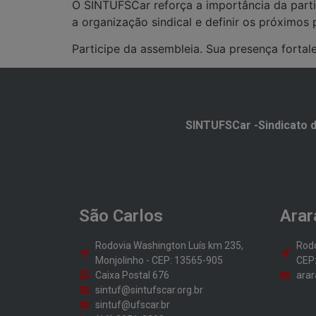
O SINTUFSCar reforça a importância da parti
a organização sindical e definir os próximos
Participe da assembleia. Sua presença fortale
SINTUFSCar -Sindicato d
São Carlos
Arar
Rodovia Washington Luís km 235,
Rodo
Monjolinho - CEP: 13565-905
CEP
Caixa Postal 676
arar
sintuf@sintufscar.org.br
sintuf@ufscar.br