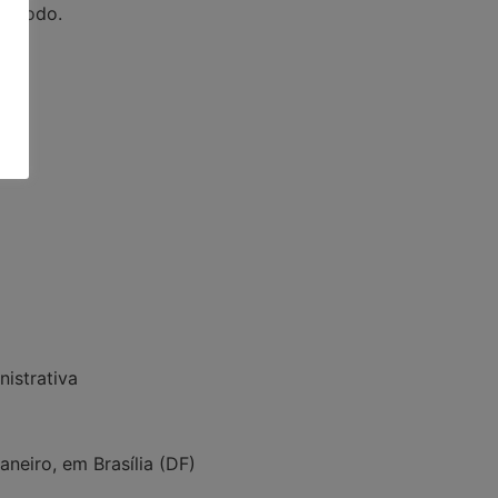
eríodo.
nistrativa
neiro, em Brasília (DF)