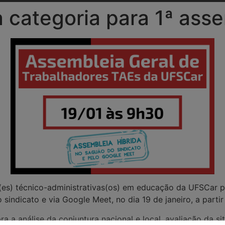
 categoria para 1ª ass
es) técnico-administrativas(os) em educação da UFSCar pa
 sindicato e via Google Meet, no dia 19 de janeiro, a parti
a a análise da conjuntura nacional e local, avaliação da 