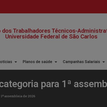
a
o dos Trabalhadores Técnicos-Administra
Universidade Federal de São Carlos​
otícias
Planos de saúde
Campanhas Salariais
categoria para 1ª assemb
 1ª assembleia de 2026