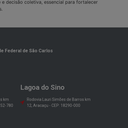
 decisão coletiva, essencial para fortalecer
s.
e Federal de São Carlos​
Lagoa do Sino
os km
Rodovia Lauri Simões de Barros km
8052-780
12, Aracaçu - CEP: 18290-000