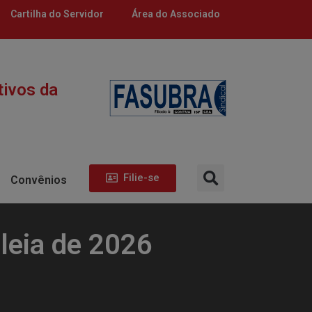
Cartilha do Servidor
Área do Associado
tivos da
Filie-se
Convênios
leia de 2026