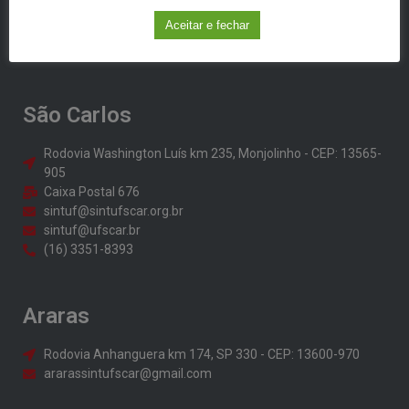
Administrativos da Universidade Federal de São Carlos​
Aceitar e fechar
CNPJ: 49.161.821/0001-07
São Carlos
Rodovia Washington Luís km 235, Monjolinho - CEP: 13565-
905
Caixa Postal 676
sintuf@sintufscar.org.br
sintuf@ufscar.br
(16) 3351-8393
Araras
Rodovia Anhanguera km 174, SP 330 - CEP: 13600-970
ararassintufscar@gmail.com