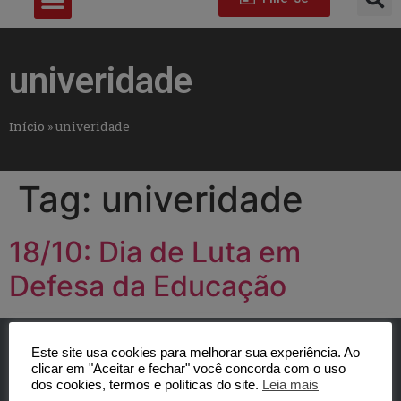
univeridade
Início
»
univeridade
Tag:
univeridade
18/10: Dia de Luta em
Defesa da Educação
Este site usa cookies para melhorar sua experiência. Ao
clicar em "Aceitar e fechar" você concorda com o uso
dos cookies, termos e políticas do site.
Leia mais
SINTUFSCar -Sindicato dos Trabalhadores Técnicos-