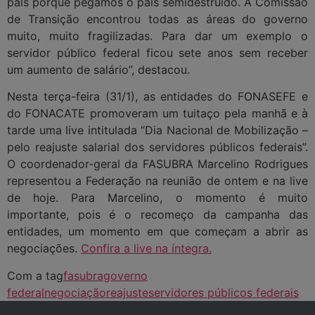
país porque pegamos o país semidestruído. A Comissão
de Transição encontrou todas as áreas do governo
muito, muito fragilizadas. Para dar um exemplo o
servidor público federal ficou sete anos sem receber
um aumento de salário”, destacou.
Nesta terça-feira (31/1), as entidades do FONASEFE e
do FONACATE promoveram um tuitaço pela manhã e à
tarde uma live intitulada “Dia Nacional de Mobilização –
pelo reajuste salarial dos servidores públicos federais”.
O coordenador-geral da FASUBRA Marcelino Rodrigues
representou a Federação na reunião de ontem e na live
de hoje. Para Marcelino, o momento é muito
importante, pois é o recomeço da campanha das
entidades, um momento em que começam a abrir as
negociações.
Confira a live na íntegra.
Com a tag
fasubra
governo
federal
negociação
reajuste
servidores públicos federais