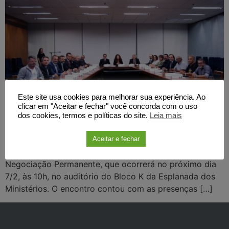
Este site usa cookies para melhorar sua experiência. Ao
clicar em "Aceitar e fechar" você concorda com o uso
Por Fasubra Sindical A FASUBRA Sindical participou
dos cookies, termos e políticas do site.
Leia mais
nesta segunda-feira (30/1), no Ministério da Gestão e
Inovação em Serviços Públicos (MGI), de reunião
Aceitar e fechar
preparatória para a reinstalação da Mesa Nacional de
Negociação Permanente, que ocorrerá no próximo dia
7/2, às 10h, no auditório do Bloco K da Esplanada dos
Ministérios. O encontro contou com as presenças […]