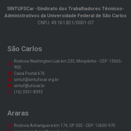
SINTUFSCar -Sindicato dos Trabalhadores Técnicos-
Administrativos da Universidade Federal de São Carlos​
CNPJ: 49.161.821/0001-07
São Carlos
Rodovia Washington Luís km 235, Monjolinho - CEP: 13565-
905
Caixa Postal 676
sintuf@sintufscar.org.br
sintuf@ufscar.br
(16) 3351-8393
Araras
Rodovia Anhanguera km 174, SP 330 - CEP: 13600-970