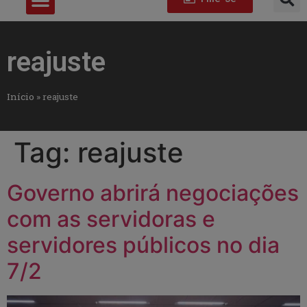
reajuste
Início
»
reajuste
Tag:
reajuste
Governo abrirá negociações
com as servidoras e
servidores públicos no dia
7/2